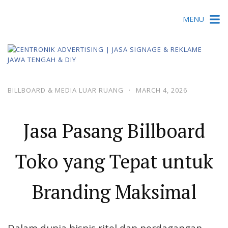
Skip
MENU
to
content
BILLBOARD & MEDIA LUAR RUANG
·
MARCH 4, 2026
Jasa Pasang Billboard
Toko yang Tepat untuk
Branding Maksimal
Dalam dunia bisnis ritel dan perdagangan,