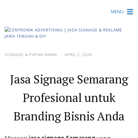
Skip
MENU
to
content
SIGNAGE & PAPAN NAMA
·
APRIL 2, 2026
Jasa Signage Semarang
Profesional untuk
Branding Bisnis Anda
Mencari
jasa signage Semarang
yang