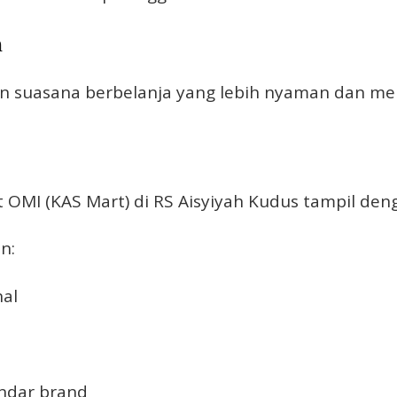
n
an suasana berbelanja yang lebih nyaman dan men
et OMI (KAS Mart) di RS Aisyiyah Kudus tampil deng
n:
nal
andar brand