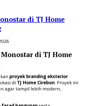
onostar di TJ Home
g
2026
& Monostar di TJ Home
n
jakan
proyek branding eksterior
okasi di
TJ Home Cirebon
. Proyek ini
n agar tampil lebih modern,
 fasad bangunan
serta