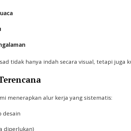
cuaca
u
engalaman
ad tidak hanya indah secara visual, tetapi juga 
 Terencana
i menerapkan alur kerja yang sistematis:
p desain
a diperlukan)