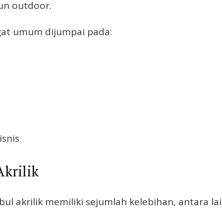
un outdoor.
at umum dijumpai pada:
snis
krilik
ul akrilik memiliki sejumlah kelebihan, antara lai