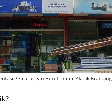
ntasi Pemasangan Huruf Tmbul Akrilik Brandin
ik?