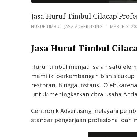
Jasa Huruf Timbul Cilacap Prof
HURUF TIMBUL
,
JASA ADVERTISING
·
MARCH 3, 20
Jasa Huruf Timbul Cilaca
Huruf timbul menjadi salah satu elem
memiliki perkembangan bisnis cukup p
restoran, hingga instansi. Oleh karen
untuk meningkatkan citra usaha Anda
Centronik Advertising melayani pemb
standar pengerjaan profesional dan ma