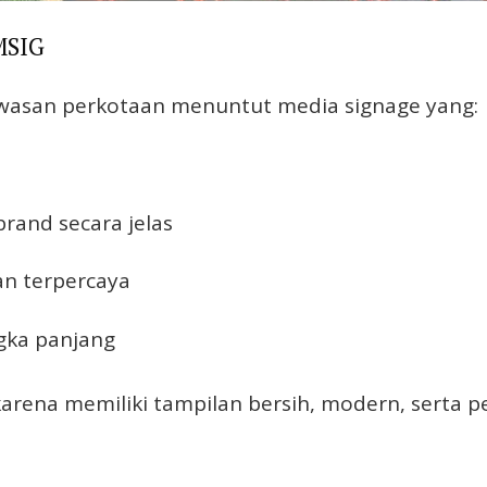
MSIG
awasan perkotaan menuntut media signage yang:
rand secara jelas
an terpercaya
gka panjang
l karena memiliki tampilan bersih, modern, serta