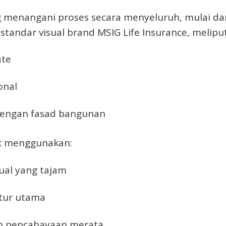
ng menangani proses secara menyeluruh, mulai d
standar visual brand MSIG Life Insurance, meliput
ate
onal
dengan fasad bangunan
box menggunakan:
sual yang tajam
tur utama
 pencahayaan merata