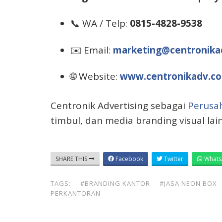
📞 WA / Telp:
0815-4828-9538
✉️ Email:
marketing@centronika
🌐 Website:
www.centronikadv.c
Centronik Advertising sebagai
Perusa
timbul, dan media branding visual lai
SHARE THIS
Facebook
Twitter
Whats
TAGS:
#BRANDING KANTOR
#JASA NEON BOX
PERKANTORAN