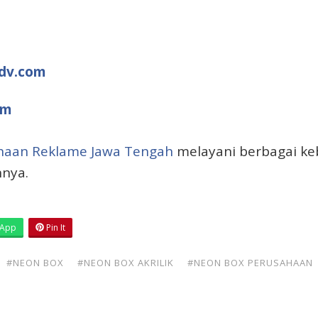
dv.com
om
haan Reklame Jawa Tengah
melayani berbagai ke
nnya.
App
Pin It
#NEON BOX
#NEON BOX AKRILIK
#NEON BOX PERUSAHAAN