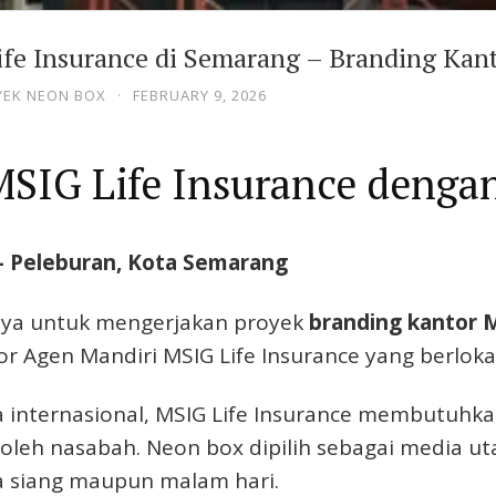
ife Insurance di Semarang – Branding Kan
YEK NEON BOX
·
FEBRUARY 9, 2026
SIG Life Insurance denga
– Peleburan, Kota Semarang
caya untuk mengerjakan proyek
branding kantor 
or Agen Mandiri MSIG Life Insurance yang berloka
 internasional, MSIG Life Insurance membutuhka
li oleh nasabah. Neon box dipilih sebagai medi
da siang maupun malam hari.