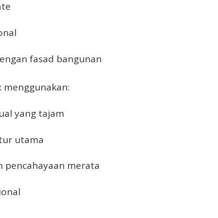
ate
onal
dengan fasad bangunan
box menggunakan:
sual yang tajam
tur utama
 pencahayaan merata
ional