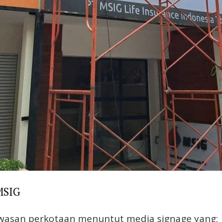
MSIG
awasan perkotaan menuntut media signage yang: