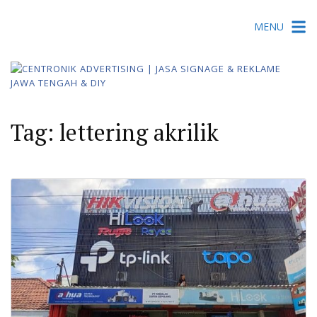
Skip
MENU
to
content
Tag:
lettering akrilik