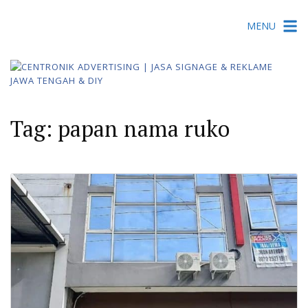
Skip
MENU
to
content
Tag:
papan nama ruko