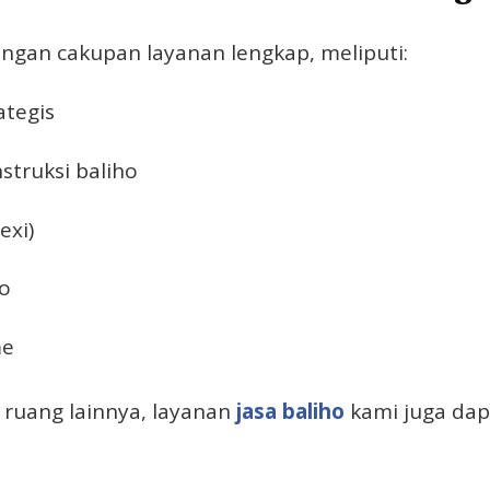
gan cakupan layanan lengkap, meliputi:
ategis
truksi baliho
exi)
o
me
ruang lainnya, layanan
jasa baliho
kami juga dap