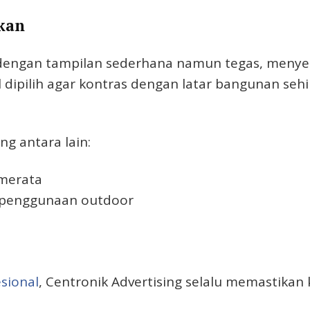
kan
g dengan tampilan sederhana namun tegas, menye
 dipilih agar kontras dengan latar bangunan se
g antara lain:
merata
uk penggunaan outdoor
sional
, Centronik Advertising selalu memastikan k